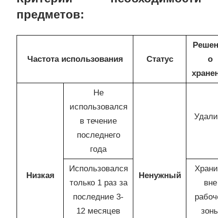
предметов:
Решен
Частота использования
Статус
о
хране
Не
использовался
Удали
в течение
последнего
года
Использовался
Храни
Низкая
Ненужный
только 1 раз за
вне
последние 3-
рабоч
12 месяцев
зон