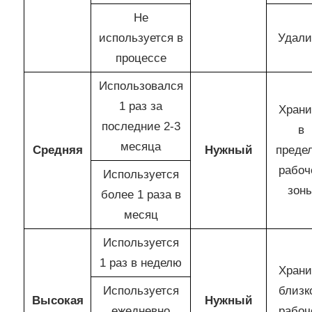
Не
используется в
Удали
процессе
Использовался
1 раз за
Храни
последние 2-3
в
месяца
Средняя
Нужный
преде
рабоч
Используется
зон
более 1 раза в
месяц
Используется
1 раз в неделю
Храни
Используется
близк
Высокая
Нужный
ежедневно
рабоч