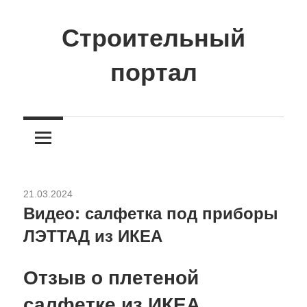
Перейти
к
Строительный
содержимому
портал
Сайт
о
стройке
и
ремонте
21.03.2024
Инженерные системы
Видео: салфетка под приборы
ЛЭТТАД из ИКЕА
Отзыв о плетеной
салфетке из ИКЕА