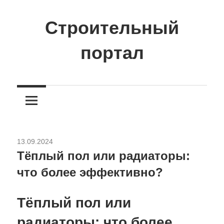
Перейти
к
Строительный
содержимому
портал
Сайт
о
стройке
и
ремонте
13.09.2024
Отопление
Тёплый пол или радиаторы:
что более эффективно?
Тёплый пол или
радиаторы: что более