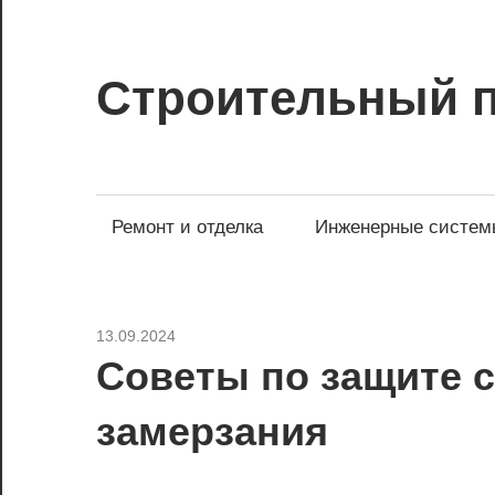
Перейти
к
содержимому
Строительный 
Сайт
о
стройке
Ремонт и отделка
Инженерные систем
и
ремонте
13.09.2024
Отопление
Советы по защите 
замерзания