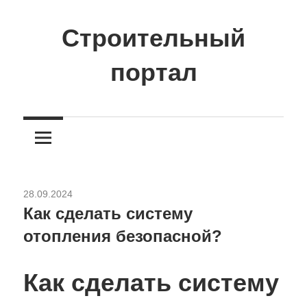
Перейти
к
Строительный
содержимому
портал
Сайт
о
стройке
и
ремонте
28.09.2024
Отопление
Как сделать систему
отопления безопасной?
Как сделать систему