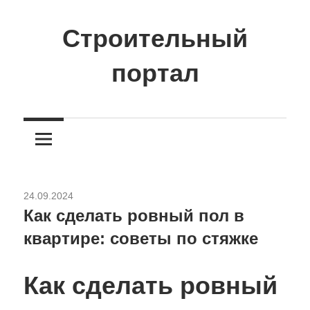
Перейти
к
Строительный
содержимому
портал
Сайт
о
стройке
и
ремонте
24.09.2024
Разное
Как сделать ровный пол в
квартире: советы по стяжке
Как сделать ровный