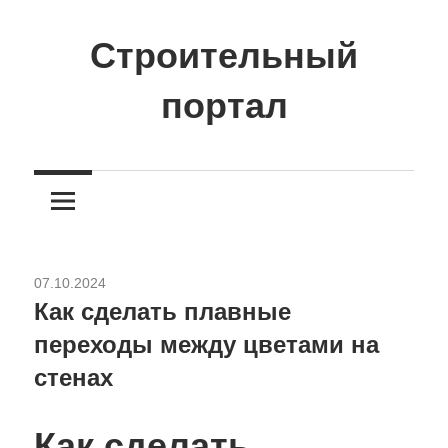
Перейти
к
Строительный
содержимому
портал
Сайт
о
стройке
и
ремонте
07.10.2024
Разное
Как сделать плавные
переходы между цветами на
стенах
Как сделать