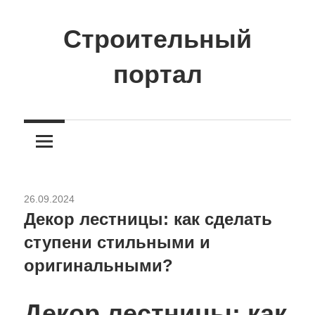
Перейти
к
Строительный
содержимому
портал
Сайт
о
стройке
и
ремонте
26.09.2024
Разное
Декор лестницы: как сделать
ступени стильными и
оригинальными?
Декор лестницы: как